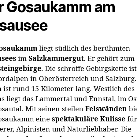
r Gosaukamm am
sausee
osaukamm
liegt südlich des berühmten
usees
im
Salzkammergut
. Er gehört zum
teingebirge
. Die schroffe Gebirgskette ist
ordalpen in Oberösterreich und Salzburg.
ist rund 15 Kilometer lang. Westlich des
 liegt das Lammertal und Ennstal, im Os
sautal. Mit seinen steilen
Felswänden
bi
osaukamm eine
spektakuläre Kulisse
fü
rer, Alpinisten und Naturliebhaber. Die