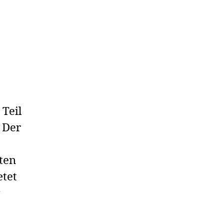
 Teil
 Der
ten
etet
r