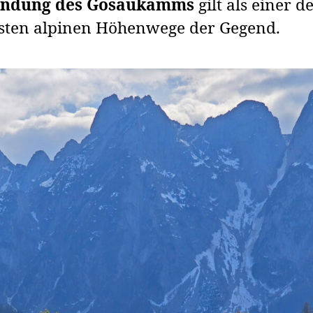
ndung des Gosaukamms
gilt als einer d
sten alpinen Höhenwege der Gegend.