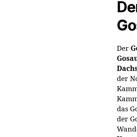
De
Go
Der
G
Gosa
Dachs
der N
Kamm 
Kamms
das Go
der G
Wande