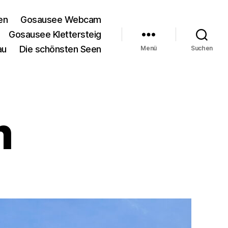
en
Gosausee Webcam
Gosausee Klettersteig
au
Die schönsten Seen
Menü
Suchen
m