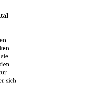
tal
r
gen
rken
 sie
 den
tur
r sich