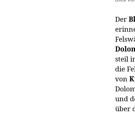
Der
B
erinne
Felsw
Dolo
steil
die Fe
von
K
Dolomi
und d
über 