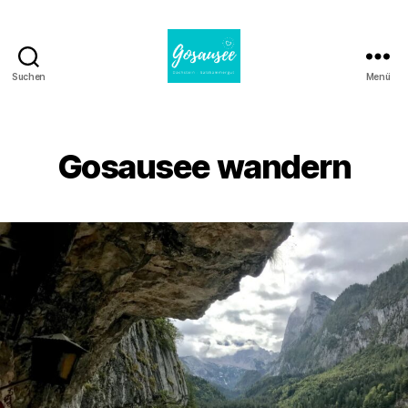
Suchen
Menü
Gosausee
Gosausee wandern